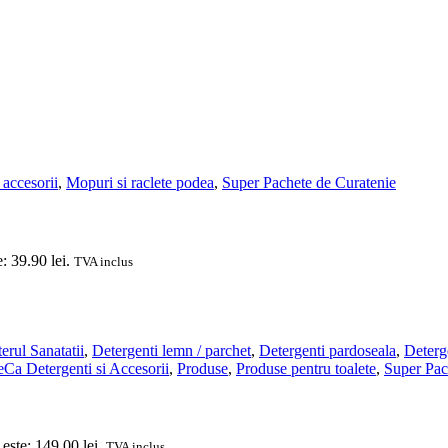
 accesorii
,
Mopuri si raclete podea
,
Super Pachete de Curatenie
: 39.90 lei.
TVA inclus
erul Sanatatii
,
Detergenti lemn / parchet
,
Detergenti pardoseala
,
Deterge
a Detergenti si Accesorii
,
Produse
,
Produse pentru toalete
,
Super Pac
 este: 149.00 lei.
TVA inclus