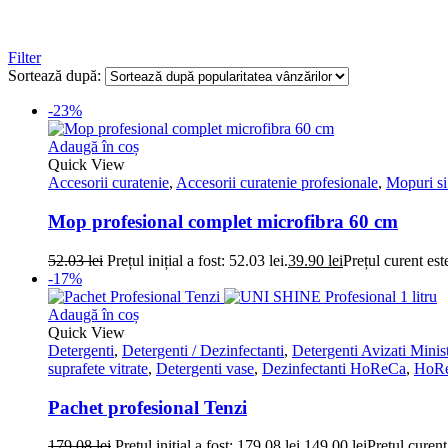
Filter
Sortează după:
-23%
Adaugă în coș
Quick View
Accesorii curatenie
,
Accesorii curatenie profesionale
,
Mopuri si
Mop profesional complet microfibra 60 cm
52.03
lei
Prețul inițial a fost: 52.03 lei.
39.90
lei
Prețul curent este
-17%
Adaugă în coș
Quick View
Detergenti
,
Detergenti / Dezinfectanti
,
Detergenti Avizati Minist
suprafete vitrate
,
Detergenti vase
,
Dezinfectanti HoReCa
,
HoReC
Pachet profesional Tenzi
179.08
lei
Prețul inițial a fost: 179.08 lei.
149.00
lei
Prețul curent