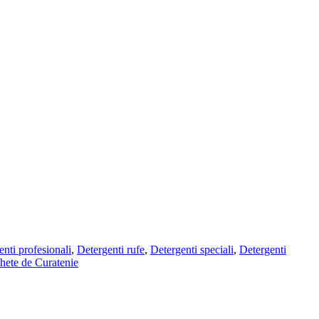
nti profesionali
,
Detergenti rufe
,
Detergenti speciali
,
Detergenti
hete de Curatenie