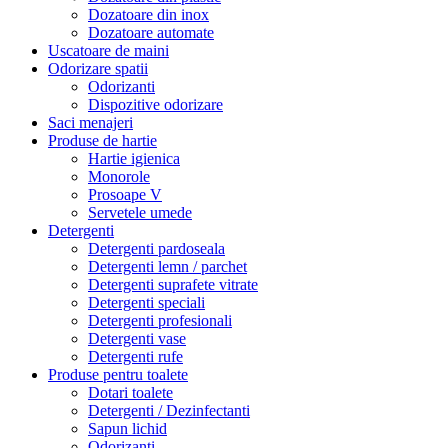
Dozatoare din inox
Dozatoare automate
Uscatoare de maini
Odorizare spatii
Odorizanti
Dispozitive odorizare
Saci menajeri
Produse de hartie
Hartie igienica
Monorole
Prosoape V
Servetele umede
Detergenti
Detergenti pardoseala
Detergenti lemn / parchet
Detergenti suprafete vitrate
Detergenti speciali
Detergenti profesionali
Detergenti vase
Detergenti rufe
Produse pentru toalete
Dotari toalete
Detergenti / Dezinfectanti
Sapun lichid
Odorizanti