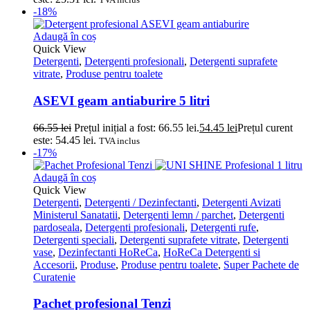
-18%
Adaugă în coș
Quick View
Detergenti
,
Detergenti profesionali
,
Detergenti suprafete
vitrate
,
Produse pentru toalete
ASEVI geam antiaburire 5 litri
66.55
lei
Prețul inițial a fost: 66.55 lei.
54.45
lei
Prețul curent
este: 54.45 lei.
TVA inclus
-17%
Adaugă în coș
Quick View
Detergenti
,
Detergenti / Dezinfectanti
,
Detergenti Avizati
Ministerul Sanatatii
,
Detergenti lemn / parchet
,
Detergenti
pardoseala
,
Detergenti profesionali
,
Detergenti rufe
,
Detergenti speciali
,
Detergenti suprafete vitrate
,
Detergenti
vase
,
Dezinfectanti HoReCa
,
HoReCa Detergenti si
Accesorii
,
Produse
,
Produse pentru toalete
,
Super Pachete de
Curatenie
Pachet profesional Tenzi