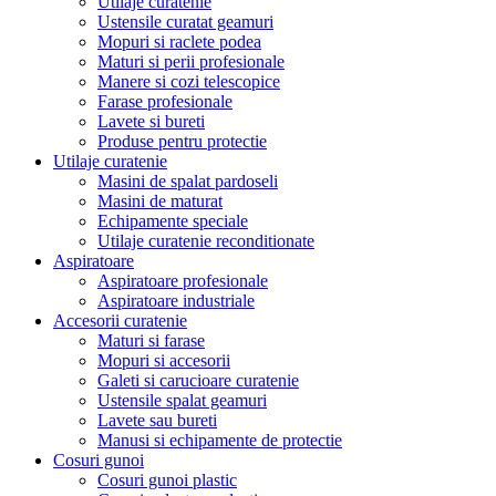
Utilaje curatenie
Ustensile curatat geamuri
Mopuri si raclete podea
Maturi si perii profesionale
Manere si cozi telescopice
Farase profesionale
Lavete si bureti
Produse pentru protectie
Utilaje curatenie
Masini de spalat pardoseli
Masini de maturat
Echipamente speciale
Utilaje curatenie reconditionate
Aspiratoare
Aspiratoare profesionale
Aspiratoare industriale
Accesorii curatenie
Maturi si farase
Mopuri si accesorii
Galeti si carucioare curatenie
Ustensile spalat geamuri
Lavete sau bureti
Manusi si echipamente de protectie
Cosuri gunoi
Cosuri gunoi plastic