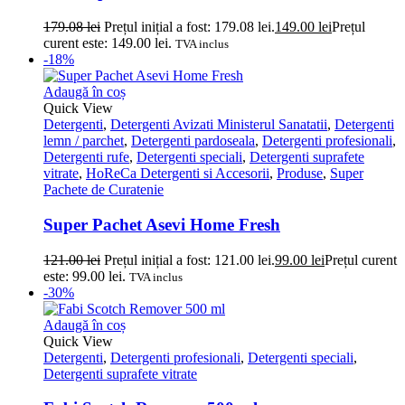
179.08
lei
Prețul inițial a fost: 179.08 lei.
149.00
lei
Prețul
curent este: 149.00 lei.
TVA inclus
-18%
Adaugă în coș
Quick View
Detergenti
,
Detergenti Avizati Ministerul Sanatatii
,
Detergenti
lemn / parchet
,
Detergenti pardoseala
,
Detergenti profesionali
,
Detergenti rufe
,
Detergenti speciali
,
Detergenti suprafete
vitrate
,
HoReCa Detergenti si Accesorii
,
Produse
,
Super
Pachete de Curatenie
Super Pachet Asevi Home Fresh
121.00
lei
Prețul inițial a fost: 121.00 lei.
99.00
lei
Prețul curent
este: 99.00 lei.
TVA inclus
-30%
Adaugă în coș
Quick View
Detergenti
,
Detergenti profesionali
,
Detergenti speciali
,
Detergenti suprafete vitrate