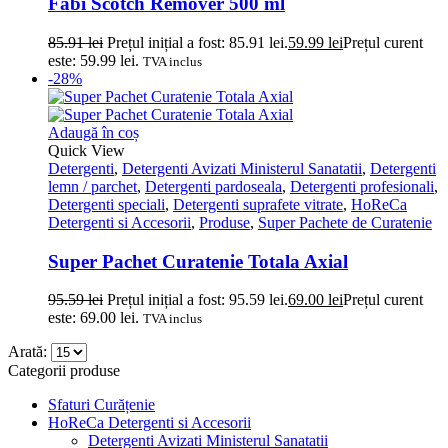
Fabi Scotch Remover 500 ml
85.91
lei
Prețul inițial a fost: 85.91 lei.
59.99
lei
Prețul curent
este: 59.99 lei.
TVA inclus
-28%
Adaugă în coș
Quick View
Detergenti
,
Detergenti Avizati Ministerul Sanatatii
,
Detergenti
lemn / parchet
,
Detergenti pardoseala
,
Detergenti profesionali
,
Detergenti speciali
,
Detergenti suprafete vitrate
,
HoReCa
Detergenti si Accesorii
,
Produse
,
Super Pachete de Curatenie
Super Pachet Curatenie Totala Axial
95.59
lei
Prețul inițial a fost: 95.59 lei.
69.00
lei
Prețul curent
este: 69.00 lei.
TVA inclus
Arată:
Categorii produse
Sfaturi Curățenie
HoReCa Detergenti si Accesorii
Detergenti Avizati Ministerul Sanatatii