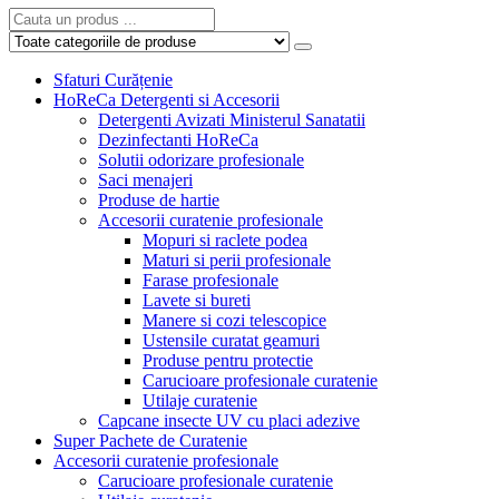
Sfaturi Curățenie
HoReCa Detergenti si Accesorii
Detergenti Avizati Ministerul Sanatatii
Dezinfectanti HoReCa
Solutii odorizare profesionale
Saci menajeri
Produse de hartie
Accesorii curatenie profesionale
Mopuri si raclete podea
Maturi si perii profesionale
Farase profesionale
Lavete si bureti
Manere si cozi telescopice
Ustensile curatat geamuri
Produse pentru protectie
Carucioare profesionale curatenie
Utilaje curatenie
Capcane insecte UV cu placi adezive
Super Pachete de Curatenie
Accesorii curatenie profesionale
Carucioare profesionale curatenie