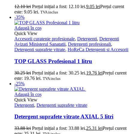
12.10
lei
Prețul inițial a fost: 12.10 lei.
9.05
lei
Prețul curent
este: 9.05 lei.
TVA inclus
-35%
Adaugă în coș
Quick View
Accesorii curatenie profesionale
,
Detergenti
,
Detergenti
Avizati Ministerul Sanatatii
,
Detergenti profesionali
,
Detergenti suprafete vitrate
,
HoReCa Detergenti si Accesorii
TOP GLASS Profesional 1 litru
30.25
lei
Prețul inițial a fost: 30.25 lei.
19.76
lei
Prețul curent
este: 19.76 lei.
TVA inclus
-25%
Adaugă în coș
Quick View
Detergenti
,
Detergenti suprafete vitrate
Detergent suprafete vitrate AXIAL 5 litri
33.88
lei
Prețul inițial a fost: 33.88 lei.
25.31
lei
Prețul curent
este: 25.31 lei.
TVA inclus