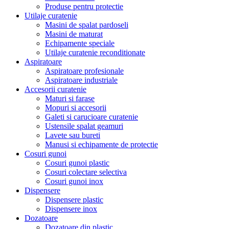
Produse pentru protectie
Utilaje curatenie
Masini de spalat pardoseli
Masini de maturat
Echipamente speciale
Utilaje curatenie reconditionate
Aspiratoare
Aspiratoare profesionale
Aspiratoare industriale
Accesorii curatenie
Maturi si farase
Mopuri si accesorii
Galeti si carucioare curatenie
Ustensile spalat geamuri
Lavete sau bureti
Manusi si echipamente de protectie
Cosuri gunoi
Cosuri gunoi plastic
Cosuri colectare selectiva
Cosuri gunoi inox
Dispensere
Dispensere plastic
Dispensere inox
Dozatoare
Dozatoare din plastic