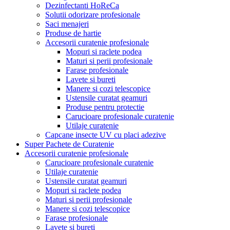
Dezinfectanti HoReCa
Solutii odorizare profesionale
Saci menajeri
Produse de hartie
Accesorii curatenie profesionale
Mopuri si raclete podea
Maturi si perii profesionale
Farase profesionale
Lavete si bureti
Manere si cozi telescopice
Ustensile curatat geamuri
Produse pentru protectie
Carucioare profesionale curatenie
Utilaje curatenie
Capcane insecte UV cu placi adezive
Super Pachete de Curatenie
Accesorii curatenie profesionale
Carucioare profesionale curatenie
Utilaje curatenie
Ustensile curatat geamuri
Mopuri si raclete podea
Maturi si perii profesionale
Manere si cozi telescopice
Farase profesionale
Lavete si bureti