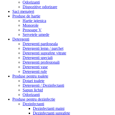
Odorizanti
Dispozitive odorizare
Saci menajeri
Produse de hartie
Hartie igienica
Monorole
Prosoape V
Servetele umede
Detergenti
Detergenti pardoseala
Detergenti lemn / parchet
Detergenti suprafete vitrate
Detergenti speciali
Detergenti profesionali
Detergenti vase
Detergenti rufe
Produse pentru toalete
Dotari toalete
Detergenti / Dezinfectanti
Sapun lichid
Odorizanti
Produse pentru dezinfectie
Dezinfectanti
Dezinfectanti maini
Dezinfectanti suprafete