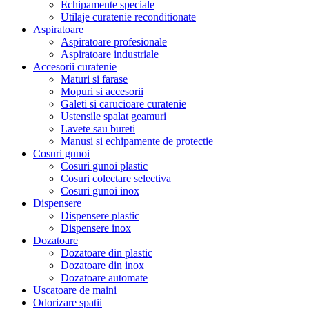
Echipamente speciale
Utilaje curatenie reconditionate
Aspiratoare
Aspiratoare profesionale
Aspiratoare industriale
Accesorii curatenie
Maturi si farase
Mopuri si accesorii
Galeti si carucioare curatenie
Ustensile spalat geamuri
Lavete sau bureti
Manusi si echipamente de protectie
Cosuri gunoi
Cosuri gunoi plastic
Cosuri colectare selectiva
Cosuri gunoi inox
Dispensere
Dispensere plastic
Dispensere inox
Dozatoare
Dozatoare din plastic
Dozatoare din inox
Dozatoare automate
Uscatoare de maini
Odorizare spatii