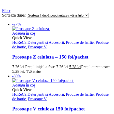
Filter
Sortează după:
-27%
Adaugă în coș
Quick View
HoReCa Detergenti si Accesorii
,
Produse de hartie
,
Produse
de hartie
,
Prosoape V
Prosoape Z celuloza – 150 foi/pachet
7.26
lei
Prețul inițial a fost: 7.26 lei.
5.28
lei
Prețul curent este:
5.28 lei.
TVA inclus
-30%
Adaugă în coș
Quick View
HoReCa Detergenti si Accesorii
,
Produse de hartie
,
Produse
de hartie
,
Prosoape V
Prosoape V celuloza 150 foi/pachet