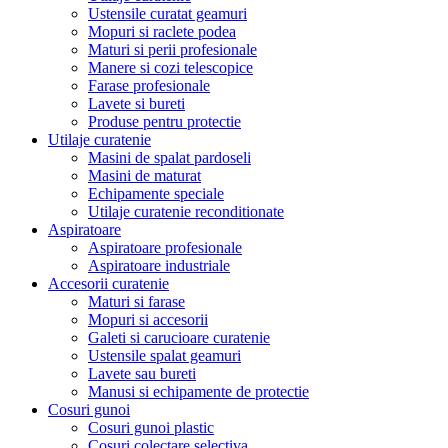
Ustensile curatat geamuri
Mopuri si raclete podea
Maturi si perii profesionale
Manere si cozi telescopice
Farase profesionale
Lavete si bureti
Produse pentru protectie
Utilaje curatenie
Masini de spalat pardoseli
Masini de maturat
Echipamente speciale
Utilaje curatenie reconditionate
Aspiratoare
Aspiratoare profesionale
Aspiratoare industriale
Accesorii curatenie
Maturi si farase
Mopuri si accesorii
Galeti si carucioare curatenie
Ustensile spalat geamuri
Lavete sau bureti
Manusi si echipamente de protectie
Cosuri gunoi
Cosuri gunoi plastic
Cosuri colectare selectiva