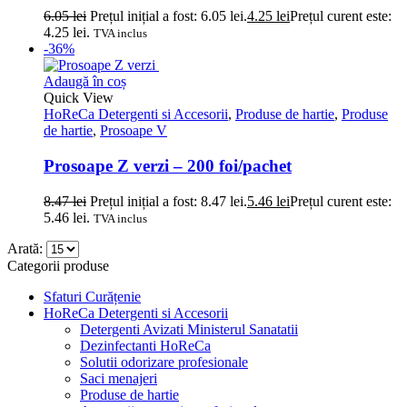
6.05
lei
Prețul inițial a fost: 6.05 lei.
4.25
lei
Prețul curent este:
4.25 lei.
TVA inclus
-36%
Adaugă în coș
Quick View
HoReCa Detergenti si Accesorii
,
Produse de hartie
,
Produse
de hartie
,
Prosoape V
Prosoape Z verzi – 200 foi/pachet
8.47
lei
Prețul inițial a fost: 8.47 lei.
5.46
lei
Prețul curent este:
5.46 lei.
TVA inclus
Arată:
Categorii produse
Sfaturi Curățenie
HoReCa Detergenti si Accesorii
Detergenti Avizati Ministerul Sanatatii
Dezinfectanti HoReCa
Solutii odorizare profesionale
Saci menajeri
Produse de hartie