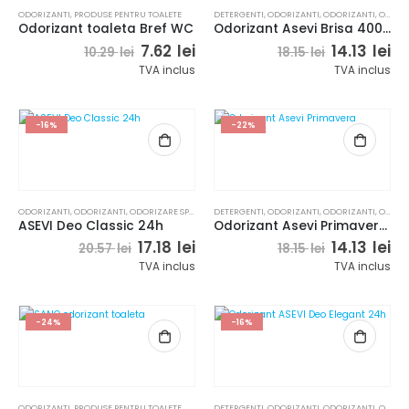
ODORIZANTI
,
PRODUSE PENTRU TOALETE
DETERGENTI
,
ODORIZANTI
,
ODORIZANTI
,
ODORIZARE SPATII
Odorizant toaleta Bref WC
Odorizant Asevi Brisa 400 ml
Prețul
Prețul
Prețul
Pr
7.62
lei
14.13
lei
10.29
lei
18.15
lei
inițial
curent
inițial
cu
TVA inclus
TVA inclus
a
este:
a
es
fost:
7.62 lei.
fost:
14.
10.29 lei.
18.15 lei.
-16%
-22%
ODORIZANTI
,
ODORIZANTI
,
ODORIZARE SPATII
,
PRODUSE PENTRU TOALETE
DETERGENTI
,
ODORIZANTI
,
ODORIZANTI
,
ODORIZARE SPATII
ASEVI Deo Classic 24h
Odorizant Asevi Primavera 400 ml
Prețul
Prețul
Prețul
Pr
17.18
lei
14.13
lei
20.57
lei
18.15
lei
inițial
curent
inițial
cu
TVA inclus
TVA inclus
a
este:
a
es
fost:
17.18 lei.
fost:
14.
20.57 lei.
18.15 lei.
-24%
-16%
ODORIZANTI
,
PRODUSE PENTRU TOALETE
DETERGENTI
,
ODORIZANTI
,
ODORIZANTI
,
ODORIZARE SPATII