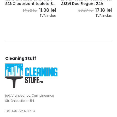
SANO odorizant toaleta Sanobon
ASEVI Deo Elegant 24h
Prețul
Prețul
Prețul
Pr
11.08
lei
17.18
lei
14.52
lei
20.57
lei
inițial
curent
inițial
cu
TVA inclus
TVA inclus
a
este:
a
es
fost:
11.08 lei.
fost:
17.
14.52 lei.
20.57 lei.
Cleaning Stuff
jud. Vrancea, loc. Campineanca
Str. Ghioceilor nr.54
Tel: +40 772 128 534